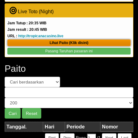
Live Toto (Night)
Jam Tutup : 20:35 WIB
Jam result : 20:45 WIB
URL :
http://tropicanacasino.live
Lihat Paito (Klik disini)
Pasang Taruhan pasaran ini
Paito
Tanggal.
Hari
Periode
Nomor
Page
/
1