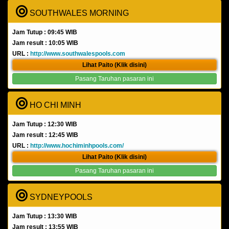
SOUTHWALES MORNING
Jam Tutup : 09:45 WIB
Jam result : 10:05 WIB
URL :
http://www.southwalespools.com
Lihat Paito (Klik disini)
Pasang Taruhan pasaran ini
HO CHI MINH
Jam Tutup : 12:30 WIB
Jam result : 12:45 WIB
URL :
http://www.hochiminhpools.com/
Lihat Paito (Klik disini)
Pasang Taruhan pasaran ini
SYDNEYPOOLS
Jam Tutup : 13:30 WIB
Jam result : 13:55 WIB