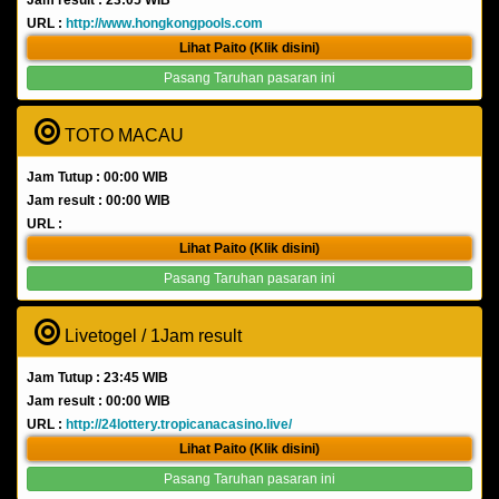
Jam result : 23:05 WIB
URL :
http://www.hongkongpools.com
Lihat Paito (Klik disini)
Pasang Taruhan pasaran ini
TOTO MACAU
Jam Tutup : 00:00 WIB
Jam result : 00:00 WIB
URL :
Lihat Paito (Klik disini)
Pasang Taruhan pasaran ini
Livetogel / 1Jam result
Jam Tutup : 23:45 WIB
Jam result : 00:00 WIB
URL :
http://24lottery.tropicanacasino.live/
Lihat Paito (Klik disini)
Pasang Taruhan pasaran ini