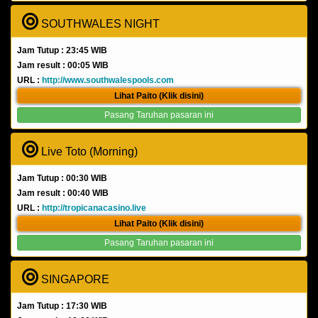
SOUTHWALES NIGHT
Jam Tutup : 23:45 WIB
Jam result : 00:05 WIB
URL :
http://www.southwalespools.com
Lihat Paito (Klik disini)
Pasang Taruhan pasaran ini
Live Toto (Morning)
Jam Tutup : 00:30 WIB
Jam result : 00:40 WIB
URL :
http://tropicanacasino.live
Lihat Paito (Klik disini)
Pasang Taruhan pasaran ini
SINGAPORE
Jam Tutup : 17:30 WIB