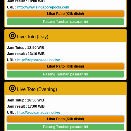
Jam result : 18:00 WIB
URL :
http://www.singaporepools.com
Lihat Paito (Klik disini)
Pasang Taruhan pasaran ini
Live Toto (Day)
Jam Tutup : 12:50 WIB
Jam result : 13:10 WIB
URL :
http://tropicanacasino.live
Lihat Paito (Klik disini)
Pasang Taruhan pasaran ini
Live Toto (Evening)
Jam Tutup : 16:50 WIB
Jam result : 17:00 WIB
URL :
http://tropicanacasino.live
Lihat Paito (Klik disini)
Pasang Taruhan pasaran ini