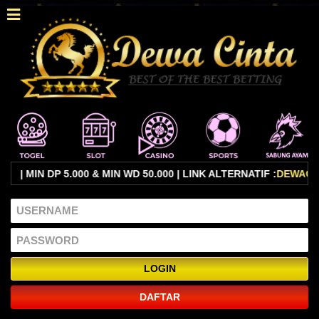
MIN DP 5.000 & MIN WD 50.000 | LINK ALTERNATIF :
DEWACINT
DAFTAR