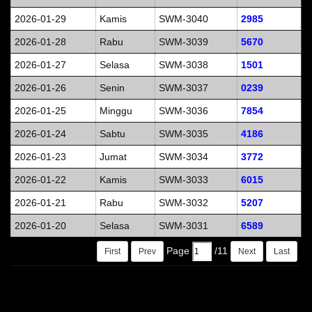
2026-01-29
Kamis
SWM-3040
2985
2026-01-28
Rabu
SWM-3039
5670
2026-01-27
Selasa
SWM-3038
1501
2026-01-26
Senin
SWM-3037
0239
2026-01-25
Minggu
SWM-3036
7854
2026-01-24
Sabtu
SWM-3035
4186
2026-01-23
Jumat
SWM-3034
3772
2026-01-22
Kamis
SWM-3033
6015
2026-01-21
Rabu
SWM-3032
5207
2026-01-20
Selasa
SWM-3031
6589
Page
/
11
First
Prev
Next
Last