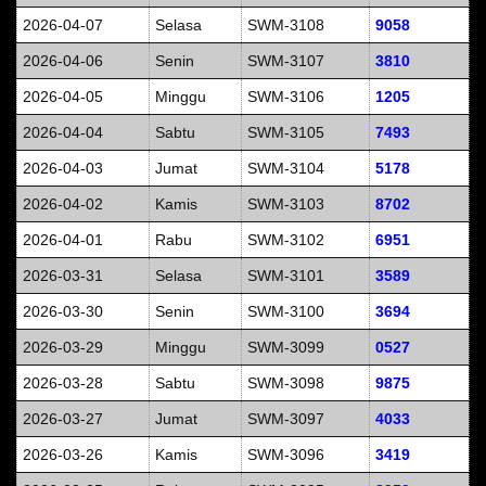
2026-04-07
Selasa
SWM-3108
9058
2026-04-06
Senin
SWM-3107
3810
2026-04-05
Minggu
SWM-3106
1205
2026-04-04
Sabtu
SWM-3105
7493
2026-04-03
Jumat
SWM-3104
5178
2026-04-02
Kamis
SWM-3103
8702
2026-04-01
Rabu
SWM-3102
6951
2026-03-31
Selasa
SWM-3101
3589
2026-03-30
Senin
SWM-3100
3694
2026-03-29
Minggu
SWM-3099
0527
2026-03-28
Sabtu
SWM-3098
9875
2026-03-27
Jumat
SWM-3097
4033
2026-03-26
Kamis
SWM-3096
3419