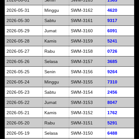
2026-06-01
Senin
SWM-3163
1583
2026-05-31
Minggu
SWM-3162
4620
2026-05-30
Sabtu
SWM-3161
9317
2026-05-29
Jumat
SWM-3160
6091
2026-05-28
Kamis
SWM-3159
5241
2026-05-27
Rabu
SWM-3158
0726
2026-05-26
Selasa
SWM-3157
3685
2026-05-25
Senin
SWM-3156
9264
2026-05-24
Minggu
SWM-3155
7310
2026-05-23
Sabtu
SWM-3154
2456
2026-05-22
Jumat
SWM-3153
8047
2026-05-21
Kamis
SWM-3152
1762
2026-05-20
Rabu
SWM-3151
5291
2026-05-19
Selasa
SWM-3150
6488