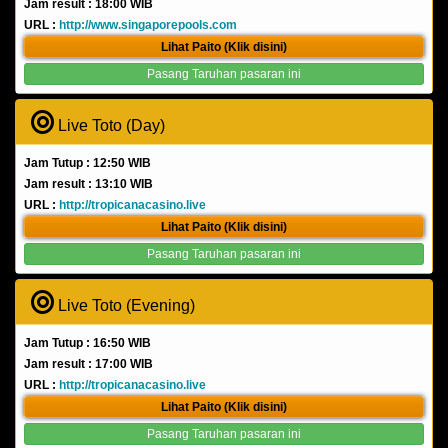
Jam result : 18:00 WIB
URL :
http://www.singaporepools.com
Lihat Paito (Klik disini)
Pasang Taruhan pasaran ini
Live Toto (Day)
Jam Tutup : 12:50 WIB
Jam result : 13:10 WIB
URL :
http://tropicanacasino.live
Lihat Paito (Klik disini)
Pasang Taruhan pasaran ini
Live Toto (Evening)
Jam Tutup : 16:50 WIB
Jam result : 17:00 WIB
URL :
http://tropicanacasino.live
Lihat Paito (Klik disini)
Pasang Taruhan pasaran ini