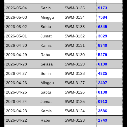
2026-05-04
Senin
SWM-3135
9173
2026-05-03
Minggu
SWM-3134
7584
2026-05-02
Sabtu
SWM-3133
6845
2026-05-01
Jumat
SWM-3132
3029
2026-04-30
Kamis
SWM-3131
8340
2026-04-29
Rabu
SWM-3130
5279
2026-04-28
Selasa
SWM-3129
6190
2026-04-27
Senin
SWM-3128
4825
2026-04-26
Minggu
SWM-3127
2407
2026-04-25
Sabtu
SWM-3126
8138
2026-04-24
Jumat
SWM-3125
0913
2026-04-23
Kamis
SWM-3124
3586
2026-04-22
Rabu
SWM-3123
1749