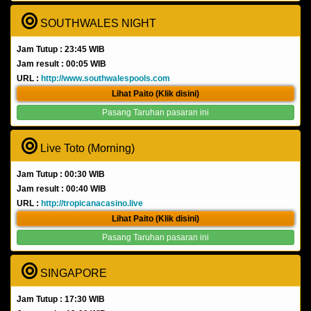
SOUTHWALES NIGHT
Jam Tutup : 23:45 WIB
Jam result : 00:05 WIB
URL :
http://www.southwalespools.com
Lihat Paito (Klik disini)
Pasang Taruhan pasaran ini
Live Toto (Morning)
Jam Tutup : 00:30 WIB
Jam result : 00:40 WIB
URL :
http://tropicanacasino.live
Lihat Paito (Klik disini)
Pasang Taruhan pasaran ini
SINGAPORE
Jam Tutup : 17:30 WIB