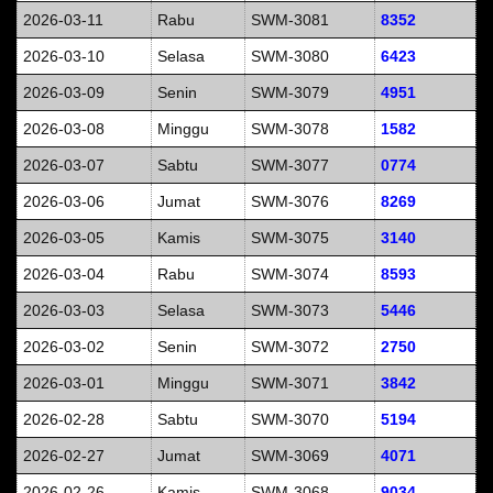
2026-03-11
Rabu
SWM-3081
8352
2026-03-10
Selasa
SWM-3080
6423
2026-03-09
Senin
SWM-3079
4951
2026-03-08
Minggu
SWM-3078
1582
2026-03-07
Sabtu
SWM-3077
0774
2026-03-06
Jumat
SWM-3076
8269
2026-03-05
Kamis
SWM-3075
3140
2026-03-04
Rabu
SWM-3074
8593
2026-03-03
Selasa
SWM-3073
5446
2026-03-02
Senin
SWM-3072
2750
2026-03-01
Minggu
SWM-3071
3842
2026-02-28
Sabtu
SWM-3070
5194
2026-02-27
Jumat
SWM-3069
4071
2026-02-26
Kamis
SWM-3068
9034