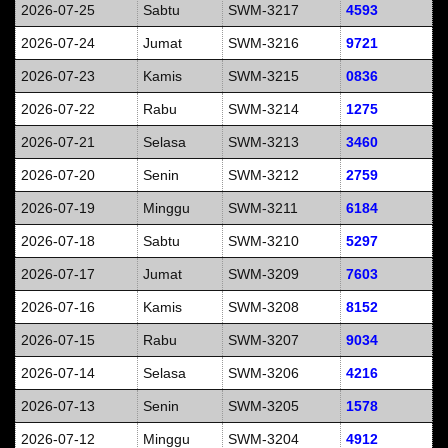
2026-07-25
Sabtu
SWM-3217
4593
2026-07-24
Jumat
SWM-3216
9721
2026-07-23
Kamis
SWM-3215
0836
2026-07-22
Rabu
SWM-3214
1275
2026-07-21
Selasa
SWM-3213
3460
2026-07-20
Senin
SWM-3212
2759
2026-07-19
Minggu
SWM-3211
6184
2026-07-18
Sabtu
SWM-3210
5297
2026-07-17
Jumat
SWM-3209
7603
2026-07-16
Kamis
SWM-3208
8152
2026-07-15
Rabu
SWM-3207
9034
2026-07-14
Selasa
SWM-3206
4216
2026-07-13
Senin
SWM-3205
1578
2026-07-12
Minggu
SWM-3204
4912