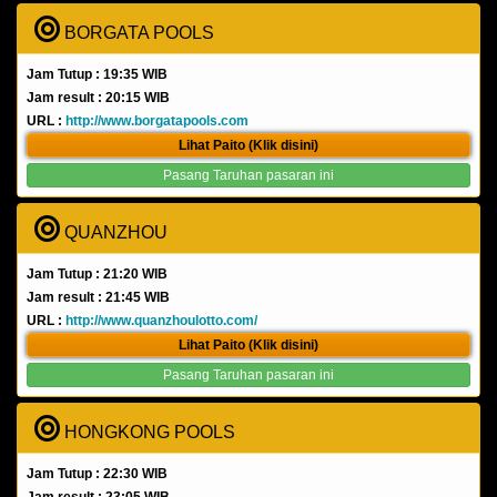
BORGATA POOLS
Jam Tutup : 19:35 WIB
Jam result : 20:15 WIB
URL :
http://www.borgatapools.com
Lihat Paito (Klik disini)
Pasang Taruhan pasaran ini
QUANZHOU
Jam Tutup : 21:20 WIB
Jam result : 21:45 WIB
URL :
http://www.quanzhoulotto.com/
Lihat Paito (Klik disini)
Pasang Taruhan pasaran ini
HONGKONG POOLS
Jam Tutup : 22:30 WIB