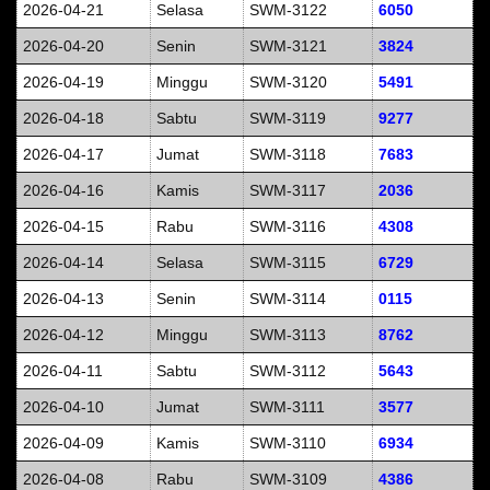
2026-04-21
Selasa
SWM-3122
6050
2026-04-20
Senin
SWM-3121
3824
2026-04-19
Minggu
SWM-3120
5491
2026-04-18
Sabtu
SWM-3119
9277
2026-04-17
Jumat
SWM-3118
7683
2026-04-16
Kamis
SWM-3117
2036
2026-04-15
Rabu
SWM-3116
4308
2026-04-14
Selasa
SWM-3115
6729
2026-04-13
Senin
SWM-3114
0115
2026-04-12
Minggu
SWM-3113
8762
2026-04-11
Sabtu
SWM-3112
5643
2026-04-10
Jumat
SWM-3111
3577
2026-04-09
Kamis
SWM-3110
6934
2026-04-08
Rabu
SWM-3109
4386