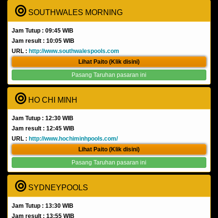
SOUTHWALES MORNING
Jam Tutup : 09:45 WIB
Jam result : 10:05 WIB
URL :
http://www.southwalespools.com
Lihat Paito (Klik disini)
Pasang Taruhan pasaran ini
HO CHI MINH
Jam Tutup : 12:30 WIB
Jam result : 12:45 WIB
URL :
http://www.hochiminhpools.com/
Lihat Paito (Klik disini)
Pasang Taruhan pasaran ini
SYDNEYPOOLS
Jam Tutup : 13:30 WIB
Jam result : 13:55 WIB