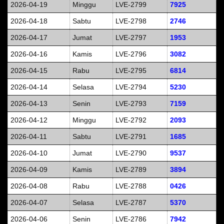
2026-04-19
Minggu
LVE-2799
7925
2026-04-18
Sabtu
LVE-2798
2746
2026-04-17
Jumat
LVE-2797
1953
2026-04-16
Kamis
LVE-2796
3082
2026-04-15
Rabu
LVE-2795
6814
2026-04-14
Selasa
LVE-2794
5230
2026-04-13
Senin
LVE-2793
7159
2026-04-12
Minggu
LVE-2792
2093
2026-04-11
Sabtu
LVE-2791
1685
2026-04-10
Jumat
LVE-2790
9537
2026-04-09
Kamis
LVE-2789
3894
2026-04-08
Rabu
LVE-2788
0426
2026-04-07
Selasa
LVE-2787
5370
2026-04-06
Senin
LVE-2786
7942