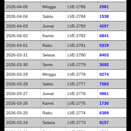
2026-04-05
Minggu
LVE-2785
2581
2026-04-04
Sabtu
LVE-2784
1538
2026-04-03
Jumat
LVE-2783
4297
2026-04-02
Kamis
LVE-2782
6841
2026-04-01
Rabu
LVE-2781
5319
2026-03-31
Selasa
LVE-2780
8403
2026-03-30
Senin
LVE-2779
3692
2026-03-29
Minggu
LVE-2778
0274
2026-03-28
Sabtu
LVE-2777
7583
2026-03-27
Jumat
LVE-2776
4961
2026-03-26
Kamis
LVE-2775
1730
2026-03-25
Rabu
LVE-2774
6389
2026-03-24
Selasa
LVE-2773
9157