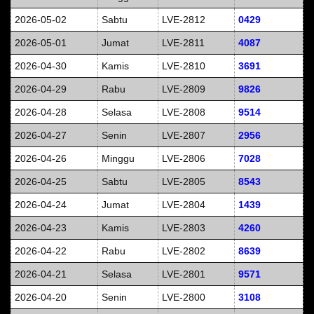
2026-05-02
Sabtu
LVE-2812
0429
2026-05-01
Jumat
LVE-2811
4087
2026-04-30
Kamis
LVE-2810
3691
2026-04-29
Rabu
LVE-2809
9826
2026-04-28
Selasa
LVE-2808
9514
2026-04-27
Senin
LVE-2807
2956
2026-04-26
Minggu
LVE-2806
7028
2026-04-25
Sabtu
LVE-2805
8543
2026-04-24
Jumat
LVE-2804
1439
2026-04-23
Kamis
LVE-2803
4260
2026-04-22
Rabu
LVE-2802
8639
2026-04-21
Selasa
LVE-2801
9571
2026-04-20
Senin
LVE-2800
3108