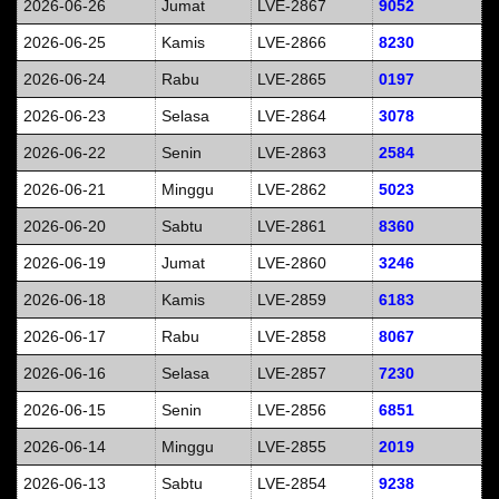
2026-06-26
Jumat
LVE-2867
9052
2026-06-25
Kamis
LVE-2866
8230
2026-06-24
Rabu
LVE-2865
0197
2026-06-23
Selasa
LVE-2864
3078
2026-06-22
Senin
LVE-2863
2584
2026-06-21
Minggu
LVE-2862
5023
2026-06-20
Sabtu
LVE-2861
8360
2026-06-19
Jumat
LVE-2860
3246
2026-06-18
Kamis
LVE-2859
6183
2026-06-17
Rabu
LVE-2858
8067
2026-06-16
Selasa
LVE-2857
7230
2026-06-15
Senin
LVE-2856
6851
2026-06-14
Minggu
LVE-2855
2019
2026-06-13
Sabtu
LVE-2854
9238