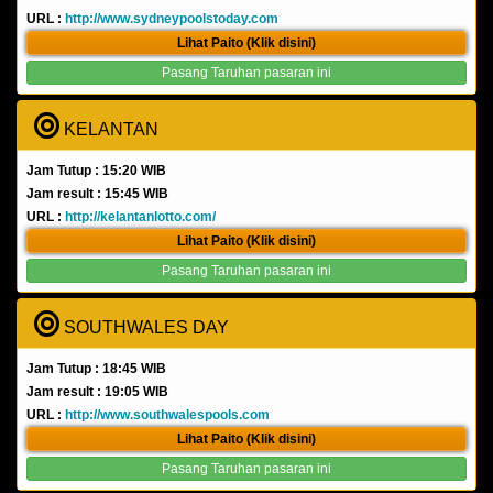
URL :
http://www.sydneypoolstoday.com
Lihat Paito (Klik disini)
Pasang Taruhan pasaran ini
KELANTAN
Jam Tutup : 15:20 WIB
Jam result : 15:45 WIB
URL :
http://kelantanlotto.com/
Lihat Paito (Klik disini)
Pasang Taruhan pasaran ini
SOUTHWALES DAY
Jam Tutup : 18:45 WIB
Jam result : 19:05 WIB
URL :
http://www.southwalespools.com
Lihat Paito (Klik disini)
Pasang Taruhan pasaran ini