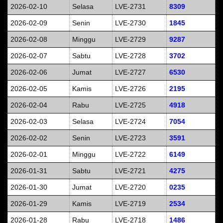
2026-02-10
Selasa
LVE-2731
8309
2026-02-09
Senin
LVE-2730
1845
2026-02-08
Minggu
LVE-2729
9287
2026-02-07
Sabtu
LVE-2728
3702
2026-02-06
Jumat
LVE-2727
6530
2026-02-05
Kamis
LVE-2726
2195
2026-02-04
Rabu
LVE-2725
4918
2026-02-03
Selasa
LVE-2724
7054
2026-02-02
Senin
LVE-2723
3591
2026-02-01
Minggu
LVE-2722
6149
2026-01-31
Sabtu
LVE-2721
4275
2026-01-30
Jumat
LVE-2720
0235
2026-01-29
Kamis
LVE-2719
2534
2026-01-28
Rabu
LVE-2718
1486