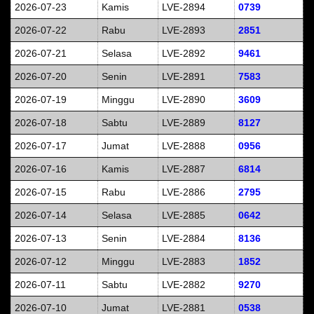
2026-07-23
Kamis
LVE-2894
0739
2026-07-22
Rabu
LVE-2893
2851
2026-07-21
Selasa
LVE-2892
9461
2026-07-20
Senin
LVE-2891
7583
2026-07-19
Minggu
LVE-2890
3609
2026-07-18
Sabtu
LVE-2889
8127
2026-07-17
Jumat
LVE-2888
0956
2026-07-16
Kamis
LVE-2887
6814
2026-07-15
Rabu
LVE-2886
2795
2026-07-14
Selasa
LVE-2885
0642
2026-07-13
Senin
LVE-2884
8136
2026-07-12
Minggu
LVE-2883
1852
2026-07-11
Sabtu
LVE-2882
9270
2026-07-10
Jumat
LVE-2881
0538