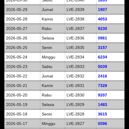
2026-05-30
Sabtu
LVE-2840
1895
2026-05-29
Jumat
LVE-2839
1907
2026-05-28
Kamis
LVE-2838
4053
2026-05-27
Rabu
LVE-2837
9230
2026-05-26
Selasa
LVE-2836
0961
2026-05-25
Senin
LVE-2835
3157
2026-05-24
Minggu
LVE-2834
6234
2026-05-23
Sabtu
LVE-2833
5039
2026-05-22
Jumat
LVE-2832
2416
2026-05-21
Kamis
LVE-2831
7328
2026-05-20
Rabu
LVE-2830
9207
2026-05-19
Selasa
LVE-2829
1483
2026-05-18
Senin
LVE-2828
3615
2026-05-17
Minggu
LVE-2827
0596