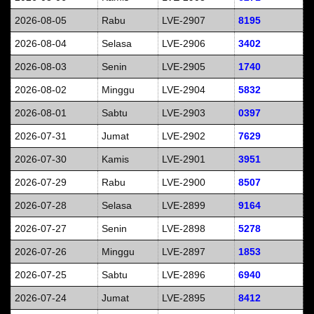
2026-08-05
Rabu
LVE-2907
8195
2026-08-04
Selasa
LVE-2906
3402
2026-08-03
Senin
LVE-2905
1740
2026-08-02
Minggu
LVE-2904
5832
2026-08-01
Sabtu
LVE-2903
0397
2026-07-31
Jumat
LVE-2902
7629
2026-07-30
Kamis
LVE-2901
3951
2026-07-29
Rabu
LVE-2900
8507
2026-07-28
Selasa
LVE-2899
9164
2026-07-27
Senin
LVE-2898
5278
2026-07-26
Minggu
LVE-2897
1853
2026-07-25
Sabtu
LVE-2896
6940
2026-07-24
Jumat
LVE-2895
8412