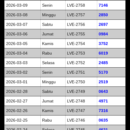
2026-03-09
Senin
LVE-2758
7146
2026-03-08
Minggu
LVE-2757
2850
2026-03-07
Sabtu
LVE-2756
2697
2026-03-06
Jumat
LVE-2755
0984
2026-03-05
Kamis
LVE-2754
3752
2026-03-04
Rabu
LVE-2753
6019
2026-03-03
Selasa
LVE-2752
2485
2026-03-02
Senin
LVE-2751
5170
2026-03-01
Minggu
LVE-2750
2519
2026-02-28
Sabtu
LVE-2749
0643
2026-02-27
Jumat
LVE-2748
4971
2026-02-26
Kamis
LVE-2747
7316
2026-02-25
Rabu
LVE-2746
0635
2026-02-24
Selasa
LVE-2745
4621