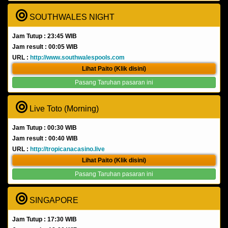
SOUTHWALES NIGHT
Jam Tutup : 23:45 WIB
Jam result : 00:05 WIB
URL :
http://www.southwalespools.com
Lihat Paito (Klik disini)
Pasang Taruhan pasaran ini
Live Toto (Morning)
Jam Tutup : 00:30 WIB
Jam result : 00:40 WIB
URL :
http://tropicanacasino.live
Lihat Paito (Klik disini)
Pasang Taruhan pasaran ini
SINGAPORE
Jam Tutup : 17:30 WIB