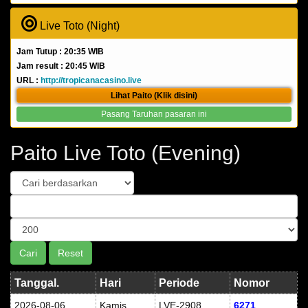
Live Toto (Night)
Jam Tutup : 20:35 WIB
Jam result : 20:45 WIB
URL :
http://tropicanacasino.live
Lihat Paito (Klik disini)
Pasang Taruhan pasaran ini
Paito Live Toto (Evening)
Tanggal.
Hari
Periode
Nomor
2026-08-06
Kamis
LVE-2908
6271