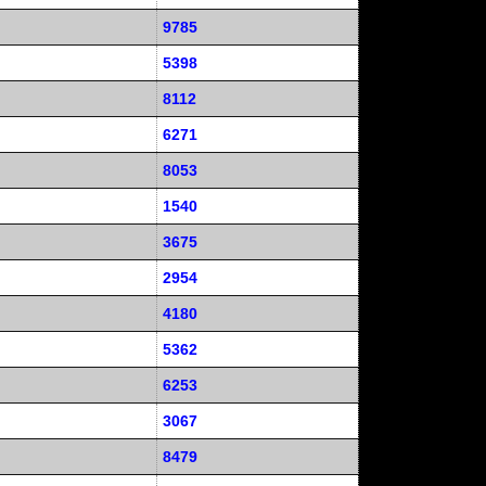
9785
5398
8112
6271
8053
1540
3675
2954
4180
5362
6253
3067
8479