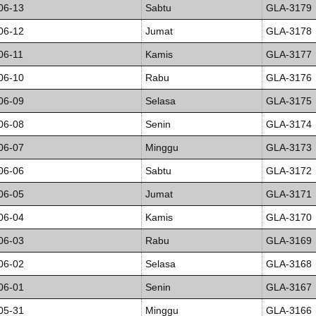
06-13
Sabtu
GLA-3179
06-12
Jumat
GLA-3178
06-11
Kamis
GLA-3177
06-10
Rabu
GLA-3176
06-09
Selasa
GLA-3175
06-08
Senin
GLA-3174
06-07
Minggu
GLA-3173
06-06
Sabtu
GLA-3172
06-05
Jumat
GLA-3171
06-04
Kamis
GLA-3170
06-03
Rabu
GLA-3169
06-02
Selasa
GLA-3168
06-01
Senin
GLA-3167
05-31
Minggu
GLA-3166