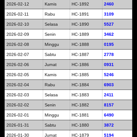
2026-02-12
Kamis
HC-1892
2460
2026-02-11
Rabu
HC-1891
3109
2026-02-10
Selasa
HC-1890
5527
2026-02-09
Senin
HC-1889
3462
2026-02-08
Minggu
HC-1888
0195
2026-02-07
Sabtu
HC-1887
2778
2026-02-06
Jumat
HC-1886
0931
2026-02-05
Kamis
HC-1885
5246
2026-02-04
Rabu
HC-1884
6903
2026-02-03
Selasa
HC-1883
2411
2026-02-02
Senin
HC-1882
8157
2026-02-01
Minggu
HC-1881
6490
2026-01-31
Sabtu
HC-1880
3872
2026-01-30
Jumat
HC-1879
5194