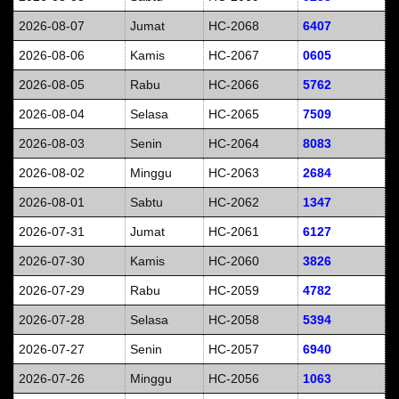
2026-08-07
Jumat
HC-2068
6407
2026-08-06
Kamis
HC-2067
0605
2026-08-05
Rabu
HC-2066
5762
2026-08-04
Selasa
HC-2065
7509
2026-08-03
Senin
HC-2064
8083
2026-08-02
Minggu
HC-2063
2684
2026-08-01
Sabtu
HC-2062
1347
2026-07-31
Jumat
HC-2061
6127
2026-07-30
Kamis
HC-2060
3826
2026-07-29
Rabu
HC-2059
4782
2026-07-28
Selasa
HC-2058
5394
2026-07-27
Senin
HC-2057
6940
2026-07-26
Minggu
HC-2056
1063