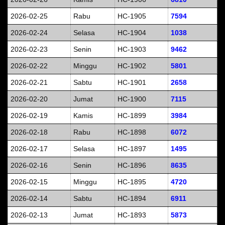
2026-02-25
Rabu
HC-1905
7594
2026-02-24
Selasa
HC-1904
1038
2026-02-23
Senin
HC-1903
9462
2026-02-22
Minggu
HC-1902
5801
2026-02-21
Sabtu
HC-1901
2658
2026-02-20
Jumat
HC-1900
7115
2026-02-19
Kamis
HC-1899
3984
2026-02-18
Rabu
HC-1898
6072
2026-02-17
Selasa
HC-1897
1495
2026-02-16
Senin
HC-1896
8635
2026-02-15
Minggu
HC-1895
4720
2026-02-14
Sabtu
HC-1894
6911
2026-02-13
Jumat
HC-1893
5873