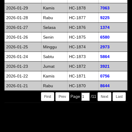
2026-01-29
Kamis
HC-1878
7063
2026-01-28
Rabu
HC-1877
9225
2026-01-27
Selasa
HC-1876
1374
2026-01-26
Senin
HC-1875
6580
2026-01-25
Minggu
HC-1874
2973
2026-01-24
Sabtu
HC-1873
5864
2026-01-23
Jumat
HC-1872
3921
2026-01-22
Kamis
HC-1871
0756
2026-01-21
Rabu
HC-1870
8644
Page
/
11
First
Prev
Next
Last