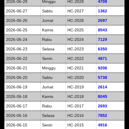
2026-06-28
Minggu
HC-2028
4708
2026-06-27
Sabtu
HC-2027
1362
2026-06-26
Jumat
HC-2026
2697
2026-06-25
Kamis
HC-2025
8543
2026-06-24
Rabu
HC-2024
7129
2026-06-23
Selasa
HC-2023
6350
2026-06-22
Senin
HC-2022
4871
2026-06-21
Minggu
HC-2021
9206
2026-06-20
Sabtu
HC-2020
5738
2026-06-19
Jumat
HC-2019
2614
2026-06-18
Kamis
HC-2018
8045
2026-06-17
Rabu
HC-2017
2693
2026-06-16
Selasa
HC-2016
7852
2026-06-15
Senin
HC-2015
4916