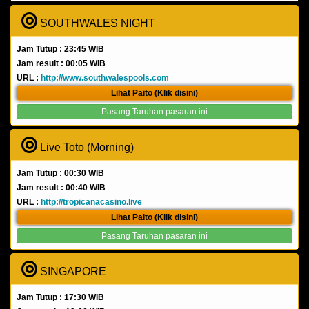
SOUTHWALES NIGHT
Jam Tutup : 23:45 WIB
Jam result : 00:05 WIB
URL :
http://www.southwalespools.com
Lihat Paito (Klik disini)
Pasang Taruhan pasaran ini
Live Toto (Morning)
Jam Tutup : 00:30 WIB
Jam result : 00:40 WIB
URL :
http://tropicanacasino.live
Lihat Paito (Klik disini)
Pasang Taruhan pasaran ini
SINGAPORE
Jam Tutup : 17:30 WIB