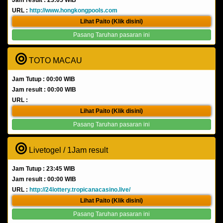
Jam result : 23:05 WIB
URL :
http://www.hongkongpools.com
Lihat Paito (Klik disini)
Pasang Taruhan pasaran ini
TOTO MACAU
Jam Tutup : 00:00 WIB
Jam result : 00:00 WIB
URL :
Lihat Paito (Klik disini)
Pasang Taruhan pasaran ini
Livetogel / 1Jam result
Jam Tutup : 23:45 WIB
Jam result : 00:00 WIB
URL :
http://24lottery.tropicanacasino.live/
Lihat Paito (Klik disini)
Pasang Taruhan pasaran ini