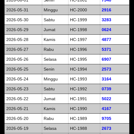
2026-06-01
Senin
HC-2001
7540
2026-05-31
Minggu
HC-2000
2916
2026-05-30
Sabtu
HC-1999
3283
2026-05-29
Jumat
HC-1998
0624
2026-05-28
Kamis
HC-1997
4877
2026-05-27
Rabu
HC-1996
5371
2026-05-26
Selasa
HC-1995
6907
2026-05-25
Senin
HC-1994
2573
2026-05-24
Minggu
HC-1993
3164
2026-05-23
Sabtu
HC-1992
0739
2026-05-22
Jumat
HC-1991
5022
2026-05-21
Kamis
HC-1990
4167
2026-05-20
Rabu
HC-1989
9705
2026-05-19
Selasa
HC-1988
2673