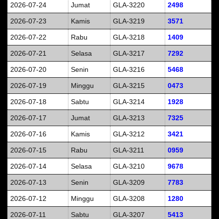
2026-07-24
Jumat
GLA-3220
2498
2026-07-23
Kamis
GLA-3219
3571
2026-07-22
Rabu
GLA-3218
1409
2026-07-21
Selasa
GLA-3217
7292
2026-07-20
Senin
GLA-3216
5468
2026-07-19
Minggu
GLA-3215
0473
2026-07-18
Sabtu
GLA-3214
1928
2026-07-17
Jumat
GLA-3213
7325
2026-07-16
Kamis
GLA-3212
3421
2026-07-15
Rabu
GLA-3211
0959
2026-07-14
Selasa
GLA-3210
9678
2026-07-13
Senin
GLA-3209
7783
2026-07-12
Minggu
GLA-3208
1280
2026-07-11
Sabtu
GLA-3207
5413