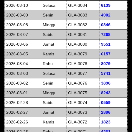
2026-03-10
Selasa
GLA-3084
6139
2026-03-09
Senin
GLA-3083
4902
2026-03-08
Minggu
GLA-3082
0346
2026-03-07
Sabtu
GLA-3081
7268
2026-03-06
Jumat
GLA-3080
9551
2026-03-05
Kamis
GLA-3079
6157
2026-03-04
Rabu
GLA-3078
8079
2026-03-03
Selasa
GLA-3077
5741
2026-03-02
Senin
GLA-3076
3896
2026-03-01
Minggu
GLA-3075
8243
2026-02-28
Sabtu
GLA-3074
0559
2026-02-27
Jumat
GLA-3073
2896
2026-02-26
Kamis
GLA-3072
1823
2026-02-25
Rabu
GLA-3071
4261