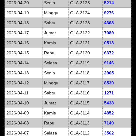
2026-04-20
Senin
GLA-3125
5214
2026-04-19
Minggu
GLA-3124
9276
2026-04-18
Sabtu
GLA-3123
4368
2026-04-17
Jumat
GLA-3122
7089
2026-04-16
Kamis
GLA-3121
0513
2026-04-15
Rabu
GLA-3120
6372
2026-04-14
Selasa
GLA-3119
9146
2026-04-13
Senin
GLA-3118
2965
2026-04-12
Minggu
GLA-3117
8530
2026-04-11
Sabtu
GLA-3116
1271
2026-04-10
Jumat
GLA-3115
5438
2026-04-09
Kamis
GLA-3114
4852
2026-04-08
Rabu
GLA-3113
7149
2026-04-07
Selasa
GLA-3112
3562