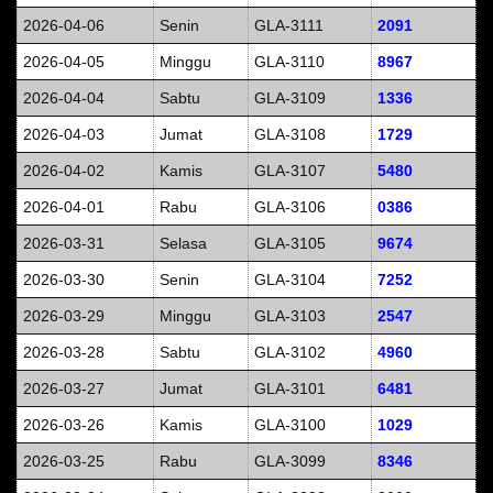
2026-04-06
Senin
GLA-3111
2091
2026-04-05
Minggu
GLA-3110
8967
2026-04-04
Sabtu
GLA-3109
1336
2026-04-03
Jumat
GLA-3108
1729
2026-04-02
Kamis
GLA-3107
5480
2026-04-01
Rabu
GLA-3106
0386
2026-03-31
Selasa
GLA-3105
9674
2026-03-30
Senin
GLA-3104
7252
2026-03-29
Minggu
GLA-3103
2547
2026-03-28
Sabtu
GLA-3102
4960
2026-03-27
Jumat
GLA-3101
6481
2026-03-26
Kamis
GLA-3100
1029
2026-03-25
Rabu
GLA-3099
8346