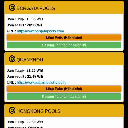
BORGATA POOLS
Jam Tutup : 19:35 WIB
Jam result : 20:15 WIB
URL :
http://www.borgatapools.com
Lihat Paito (Klik disini)
Pasang Taruhan pasaran ini
QUANZHOU
Jam Tutup : 21:20 WIB
Jam result : 21:45 WIB
URL :
http://www.quanzhoulotto.com/
Lihat Paito (Klik disini)
Pasang Taruhan pasaran ini
HONGKONG POOLS
Jam Tutup : 22:30 WIB