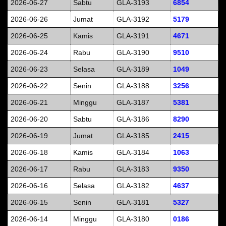
2026-06-27
Sabtu
GLA-3193
6854
2026-06-26
Jumat
GLA-3192
5179
2026-06-25
Kamis
GLA-3191
4671
2026-06-24
Rabu
GLA-3190
9510
2026-06-23
Selasa
GLA-3189
1049
2026-06-22
Senin
GLA-3188
3256
2026-06-21
Minggu
GLA-3187
5381
2026-06-20
Sabtu
GLA-3186
8290
2026-06-19
Jumat
GLA-3185
2415
2026-06-18
Kamis
GLA-3184
1063
2026-06-17
Rabu
GLA-3183
9350
2026-06-16
Selasa
GLA-3182
4637
2026-06-15
Senin
GLA-3181
5327
2026-06-14
Minggu
GLA-3180
0186