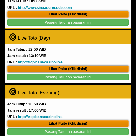
Jam result : 18:00 WIB
URL :
http://www.singaporepools.com
Lihat Paito (Klik disini)
Pasang Taruhan pasaran ini
Live Toto (Day)
Jam Tutup : 12:50 WIB
Jam result : 13:10 WIB
URL :
http://tropicanacasino.live
Lihat Paito (Klik disini)
Pasang Taruhan pasaran ini
Live Toto (Evening)
Jam Tutup : 16:50 WIB
Jam result : 17:00 WIB
URL :
http://tropicanacasino.live
Lihat Paito (Klik disini)
Pasang Taruhan pasaran ini