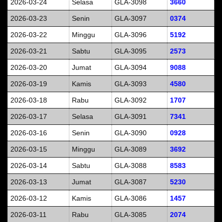
2026-03-24
Selasa
GLA-3098
3660
2026-03-23
Senin
GLA-3097
0374
2026-03-22
Minggu
GLA-3096
5192
2026-03-21
Sabtu
GLA-3095
2573
2026-03-20
Jumat
GLA-3094
9088
2026-03-19
Kamis
GLA-3093
4580
2026-03-18
Rabu
GLA-3092
1707
2026-03-17
Selasa
GLA-3091
7341
2026-03-16
Senin
GLA-3090
0928
2026-03-15
Minggu
GLA-3089
3692
2026-03-14
Sabtu
GLA-3088
8583
2026-03-13
Jumat
GLA-3087
5230
2026-03-12
Kamis
GLA-3086
1457
2026-03-11
Rabu
GLA-3085
2074